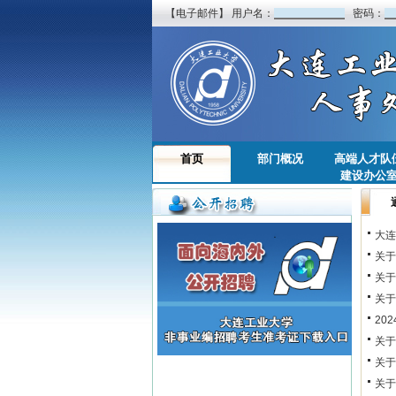
【电子邮件】 用户名：
密码：
首页
部门概况
高端人才队
建设办公
大连
关于
关于
关于
20
关于
关于
关于