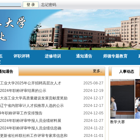
忘记密码
伍
评职评聘
进修培训
通知通告
师德专题教育
室
更多..
通知通告
人事动态
工业大学2025年公开招聘高层次人才
2025-08-27
2024年职称评审结果的公示
2024-12-19
大连工业大学高质量建设发展贡献度奖励
2024-12-17
辽宁省内部审计人才拟推荐人选的公示
2024-12-17
24年职称评审工作安排预告
2024-12-05
2024年职称评审申报人员业绩材料展
2024-11-27
新星杯教师教学大赛
新星杯教师教学大赛
2024年职称评审申报人员业绩信息确
2024-11-22
更新省社科联社科工作评审专家库信息和
2024-11-01